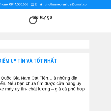
Phone:
0844.000.666
Email :
chothuexebienhoa@gmail.com
Xe tay ga
ĐIỂM UY TÍN VÀ TỐT NHẤT
 Quốc Gia Nam Cát Tiên…là những địa
 đến. Nếu bạn chưa tìm được cửa hàng uy
 xe máy uy tín- chất lượng – giá cả phù hợp