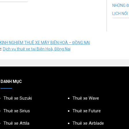
KINH NGHIỆM THUÊ XE MÁY BIÊN HOÀ – ĐỒNG NAI
c:
Dịch vụ thuê xe tại Biên Hoà, Đồng Nai
DANH MỤC
Thuê xe Suzuki
Thuê xe Wave
Thuê xe Sirius
Thuê xe Future
Thuê xe Attila
Thuê xe Airblade