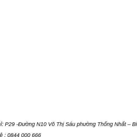
ỉ: P29 -Đường N10 Võ Thị Sáu phường Thống Nhất – B
ệ : 0844 000 666