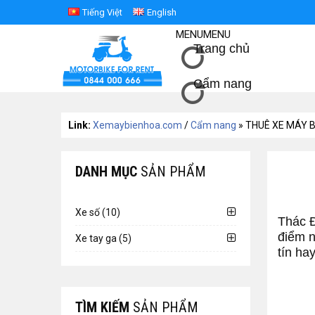
Tiếng Việt
English
MENU
MENU
Trang chủ
Cẩm nang
Link:
Xemaybienhoa.com
/
Cẩm nang
» THUÊ XE MÁY B
DANH MỤC
SẢN PHẨM
Xe số (10)
Thác 
điểm n
Xe tay ga (5)
tín ha
TÌM KIẾM
SẢN PHẨM