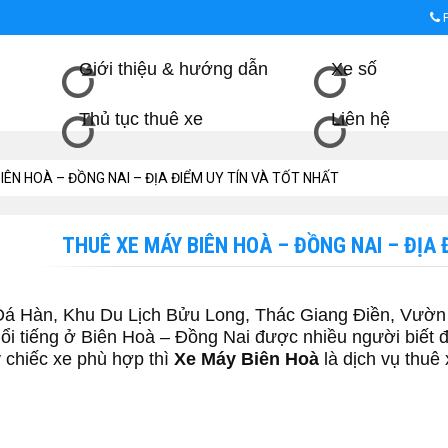
Giới thiệu & hướng dẫn
Xe số
Thủ tục thuê xe
Liên hệ
IÊN HOÀ – ĐỒNG NAI – ĐỊA ĐIỂM UY TÍN VÀ TỐT NHẤT
THUÊ XE MÁY BIÊN HOÀ – ĐỒNG NAI – ĐỊA 
Đá Hàn, Khu Du Lịch Bửu Long, Thác Giang Điền, Vườn
ổi tiếng ở Biên Hoà – Đồng Nai được nhiều người biết
y chiếc xe phù hợp thì
Xe Máy Biên Hoà
là dịch vụ thuê