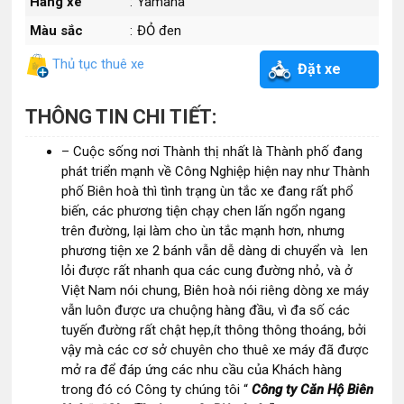
Hãng xe
:
Yamaha
Màu sắc
:
ĐỎ đen
Thủ tục thuê xe
Đặt xe
THÔNG TIN CHI TIẾT:
– Cuộc sống nơi Thành thị nhất là Thành phố đang
phát triển mạnh về Công Nghiệp hiện nay như Thành
phố Biên hoà thì tình trạng ùn tắc xe đang rất phổ
biến, các phương tiện chạy chen lấn ngổn ngang
trên đường, lại làm cho ùn tắc mạnh hơn, nhưng
phương tiện xe 2 bánh vẫn dễ dàng di chuyển và len
lỏi được rất nhanh qua các cung đường nhỏ, và ở
Việt Nam nói chung, Biên hoà nói riêng dòng xe máy
vẫn luôn được ưa chuộng hàng đầu, vì đa số các
tuyến đường rất chật hẹp,ít thông thông thoáng, bởi
vậy mà các cơ sở chuyên cho thuê xe máy đã được
mở ra để đáp ứng các nhu cầu của Khách hàng
trong đó có Công ty chúng tôi “
Công ty Căn Hộ Biên