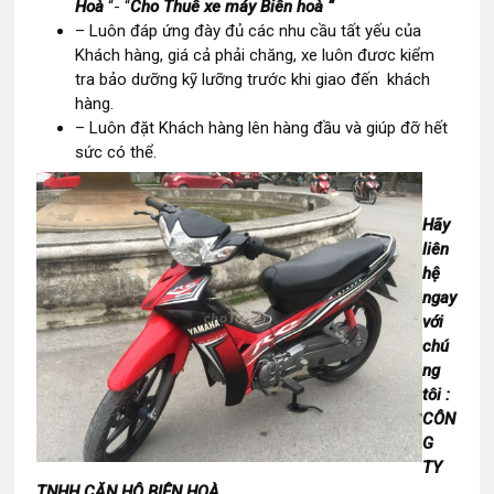
Hoà
“- “
Cho Thuê xe máy Biên hoà “
– Luôn đáp ứng đày đủ các nhu cầu tất yếu của
Khách hàng, giá cả phải chăng, xe luôn đươc kiểm
tra bảo dưỡng kỹ lưỡng trước khi giao đến khách
hàng.
– Luôn đặt Khách hàng lên hàng đầu và giúp đỡ hết
sức có thể.
Hãy
liên
hệ
ngay
với
chú
ng
tôi :
CÔN
G
TY
TNHH CĂN HỘ BIÊN HOÀ